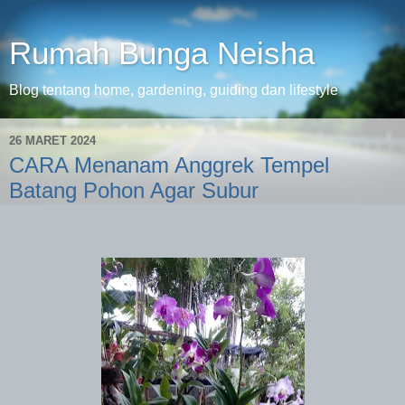
Rumah Bunga Neisha
Blog tentang home, gardening, guiding dan lifestyle
26 MARET 2024
CARA Menanam Anggrek Tempel
Batang Pohon Agar Subur