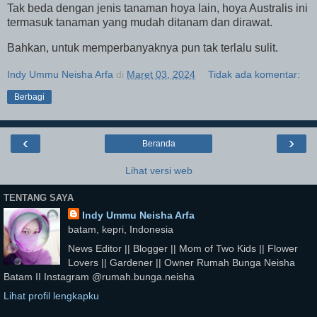
Tak beda dengan jenis tanaman hoya lain, hoya Australis ini
termasuk tanaman yang mudah ditanam dan dirawat.
Bahkan, untuk memperbanyaknya pun tak terlalu sulit.
Indy Ummu Neisha Arfa
di
Maret 03, 2024
Tidak ada komentar:
Berbagi
‹
›
Beranda
Lihat versi web
TENTANG SAYA
Indy Ummu Neisha Arfa
batam, kepri, Indonesia
News Editor || Blogger || Mom of Two Kids || Flower
Lovers || Gardener || Owner Rumah Bunga Neisha
Batam II Instagram @rumah.bunga.neisha
Lihat profil lengkapku