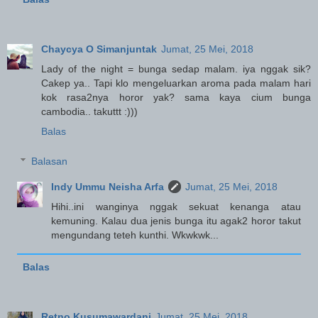
Chaycya O Simanjuntak
Jumat, 25 Mei, 2018
Lady of the night = bunga sedap malam. iya nggak sik?
Cakep ya.. Tapi klo mengeluarkan aroma pada malam hari
kok rasa2nya horor yak? sama kaya cium bunga
cambodia.. takuttt :)))
Balas
Balasan
Indy Ummu Neisha Arfa
Jumat, 25 Mei, 2018
Hihi..ini wanginya nggak sekuat kenanga atau
kemuning. Kalau dua jenis bunga itu agak2 horor takut
mengundang teteh kunthi. Wkwkwk...
Balas
Retno Kusumawardani
Jumat, 25 Mei, 2018