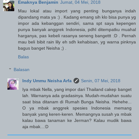
Emaknya Benjamin
Jumat, 04 Mei, 2018
Mau lokal atau import yang penting bunganya indah
dipandang mata ya :) . Kadang emang sih klo bisa punya yg
impor ada kebanggan sendiri, sama spt saya kepengen
punya banyak anggrek Indonesia, pdhl ditempatku muahal
harganya, pas kebeli rasanya seneng bangettt :D . Pernah
mau beli bibit rain lily eh sdh kehabisan, yg warna pinknya
bagus banget Neisha ;) .
Balas
Balasan
Indy Ummu Neisha Arfa
Senin, 07 Mei, 2018
Iya mbak Nella, yang impor dari Thailand cakep banget
lah. Warnanya ada gradasinya. Mudah-mudahan suatu
saat bisa ditanam di Rumah Bunga Neisha. Hehehe...
O ya mbak anggrek spesies Indonesia memang
banyak yang keren-keren. Memangnya susah ya mbak
kalau bawa tanaman ke Jerman? Kalau mudik bawa
aja mbak...:D