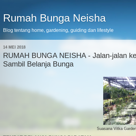
Rumah Bunga Neisha
Blog tentang home, gardening, guiding dan lifestyle
14 MEI 2018
RUMAH BUNGA NEISHA - Jalan-jalan ke 
Sambil Belanja Bunga
Suasana Vitka Garden