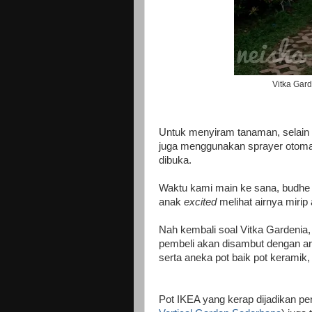
Vitka Gard
Untuk menyiram tanaman, selain 
juga menggunakan sprayer otomat
dibuka.
Waktu kami main ke sana, budhe 
anak
excited
melihat airnya mirip 
Nah kembali soal Vitka Gardenia
pembeli akan disambut dengan ar
serta aneka pot baik pot keramik,
Pot IKEA yang kerap dijadikan pen