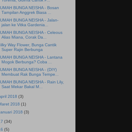
Torenia, Gulma Cantik P...
UMAH BUNGA NEISHA - Bosan
Tampilan Anggrek Biasa ...
UMAH BUNGA NEISHA - Jalan-
jalan ke Vitka Gardenia...
UMAH BUNGA NEISHA - Celeous
Alias Miana, Corak Da...
ilky Way Flower, Bunga Cantik
Super Rajin Berbunga
UMAH BUNGA NEISHA - Lantana
Mogok Berbunga? Coba ...
UMAH BUNGA NEISHA - (DIY)
Membuat Rak Bunga Tempe...
UMAH BUNGA NEISHA - Rain Lily,
Saat Mekar Bakal M...
April 2018
(3)
Maret 2018
(1)
Januari 2018
(3)
17
(34)
16
(5)