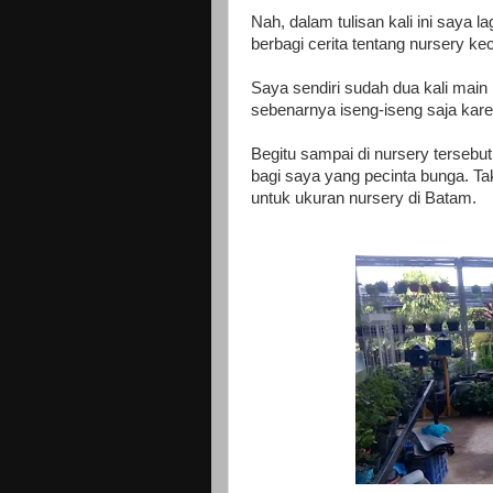
Nah, dalam tulisan kali ini saya
berbagi cerita tentang nursery k
Saya sendiri sudah dua kali main 
sebenarnya iseng-iseng saja kare
Begitu sampai di nursery terseb
bagi saya yang pecinta bunga. Ta
untuk ukuran nursery di Batam.