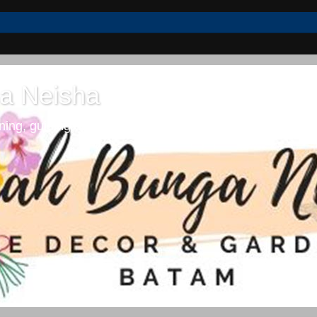
a Neisha
ng, guiding dan lifestyle