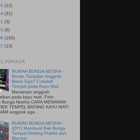
15
(12)
14
(31)
11
(3)
10
(5)
08
(165)
07
(13)
EL POPULER
RUMAH BUNGA NEISHA -
Bosan Tampilan Anggrek
Biasa Saja? Cobalah
Tempel pada Kayu Mati
Menanam anggrek
elkan pada kayu mati. Foto:
 Bunga Neisha CARA MENANAM
EK TEMPEL BATANG KAYU MATI
AM anggrek aga...
RUMAH BUNGA NEISHA -
(DIY) Membuat Rak Bunga
Tempel Dinding Praktis dan
Murmer