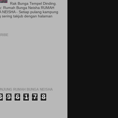
Rak Bunga Tempel Dinding.
by: Rumah Bunga Neisha RUMAH
 NEISHA - Setiap pulang kampung
 sering takjub dengan halaman
RIBE
NJUNG RUMAH BUNGA NEISHA
3
9
6
1
7
8