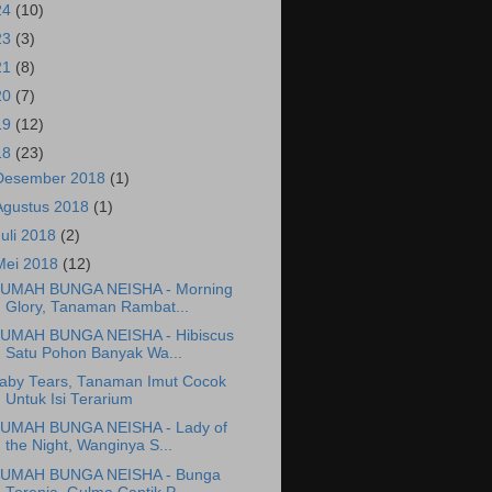
24
(10)
23
(3)
21
(8)
20
(7)
19
(12)
18
(23)
Desember 2018
(1)
Agustus 2018
(1)
Juli 2018
(2)
Mei 2018
(12)
UMAH BUNGA NEISHA - Morning
Glory, Tanaman Rambat...
UMAH BUNGA NEISHA - Hibiscus
Satu Pohon Banyak Wa...
aby Tears, Tanaman Imut Cocok
Untuk Isi Terarium
UMAH BUNGA NEISHA - Lady of
the Night, Wanginya S...
UMAH BUNGA NEISHA - Bunga