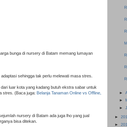
R
R
R
M
, harga bunga di nursery di Batam memang lumayan
R
R
daptasi sehingga tak perlu melewati masa stres.
R
 dari luar kota yang kadang butuh ekstra sabar untuk
stres. (Baca juga:
Belanja Tanaman Online vs Offline,
►
►
►
 sejumlah nursery di Batam ada juga lho yang jual
►
20
rganya bisa ditekan.
►
20