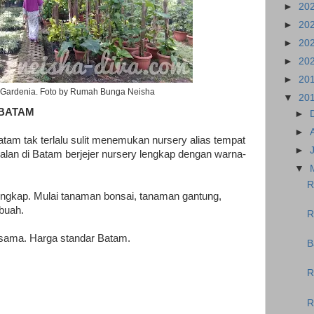
►
20
►
20
►
20
►
20
►
20
 Gardenia. Foto by Rumah Bunga Neisha
▼
20
 BATAM
►
►
atam tak terlalu sulit menemukan nursery alias tempat
►
jalan di Batam berjejer nursery lengkap dengan warna-
▼
R
engkap. Mulai tanaman bonsai, tanaman gantung,
 buah.
R
r sama. Harga standar Batam.
B
R
R