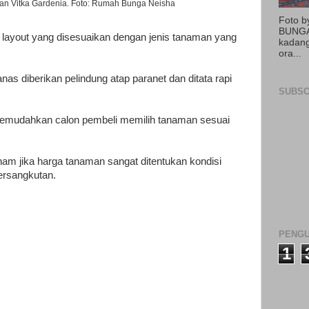
n Vitka Gardenia. Foto: Rumah Bunga Neisha
Foto 
BUNGA
an layout yang disesuaikan dengan jenis tanaman yang
kadang
ora...
nas diberikan pelindung atap paranet dan ditata rapi
SUBSC
emudahkan calon pembeli memilih tanaman sesuai
ham jika harga tanaman sangat ditentukan kondisi
ersangkutan.
PENGU
1