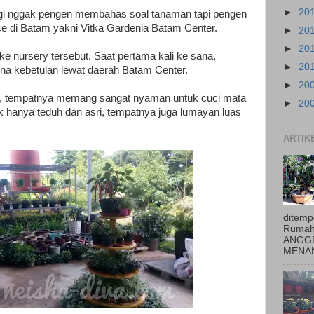
►
20
 lagi nggak pengen membahas soal tanaman tapi pengen
ece di Batam yakni Vitka Gardenia Batam Center.
►
20
►
20
ke nursery tersebut. Saat pertama kali ke sana,
►
20
na kebetulan lewat daerah Batam Center.
►
20
ut, tempatnya memang sangat nyaman untuk cuci mata
►
20
k hanya teduh dan asri, tempatnya juga lumayan luas
ARTIK
ditemp
Rumah
ANGGR
MENAN