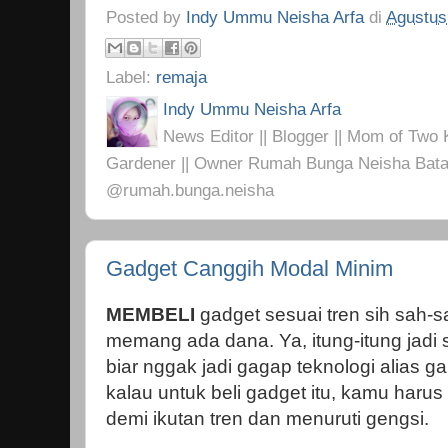
Posted by
Indy Ummu Neisha Arfa
di
Agustus
Label:
remaja
Indy Ummu Neisha Arfa
News Editor || Blogger || Mom of Two K
Gardener || Owner Rumah Bunga Neisha Bata
@rumah.bunga.neisha
Gadget Canggih Modal Minim
MEMBELI
gadget sesuai tren sih sah-s
memang ada dana. Ya, itung-itung jadi 
biar nggak jadi gagap teknologi alias g
kalau untuk beli gadget itu, kamu har
demi ikutan tren dan menuruti gengsi.