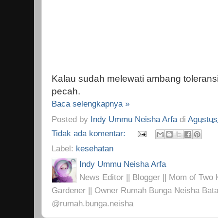
Kalau sudah melewati ambang toleransi
pecah.
Baca selengkapnya »
Posted by
Indy Ummu Neisha Arfa
di
Agustus
Tidak ada komentar:
Label:
kesehatan
Indy Ummu Neisha Arfa
News Editor || Blogger || Mom of Two K
Gardener || Owner Rumah Bunga Neisha Bata
@rumah.bunga.neisha