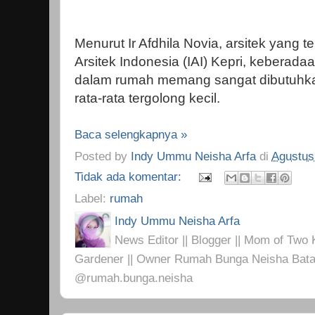
Menurut Ir Afdhila Novia, arsitek yang 
Arsitek Indonesia (IAI) Kepri, keberad
dalam rumah memang sangat dibutuhka
rata-rata tergolong kecil.
Baca selengkapnya »
Posted by
Indy Ummu Neisha Arfa
di
Agustus
Tidak ada komentar:
Label:
rumah
Indy Ummu Neisha Arfa
News Editor || Blogger || Mom of Two K
Gardener || Owner Rumah Bunga Neisha Bata
@rumah.bunga.neisha