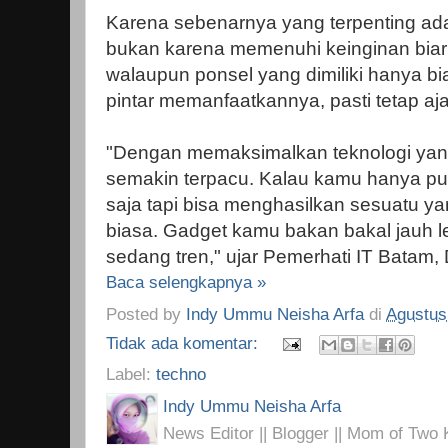
Karena sebenarnya yang terpenting ad
bukan karena memenuhi keinginan biar b
walaupun ponsel yang dimiliki hanya bia
pintar memanfaatkannya, pasti tetap aja
"Dengan memaksimalkan teknologi yang 
semakin terpacu. Kalau kamu hanya pu
saja tapi bisa menghasilkan sesuatu yang
biasa. Gadget kamu bakan bakal jauh l
sedang tren," ujar Pemerhati IT Batam,
Baca selengkapnya »
Posted by
Indy Ummu Neisha Arfa
di
Agustus
Tidak ada komentar:
Label:
techno
Indy Ummu Neisha Arfa
News Editor || Blogger || Mom of Two K