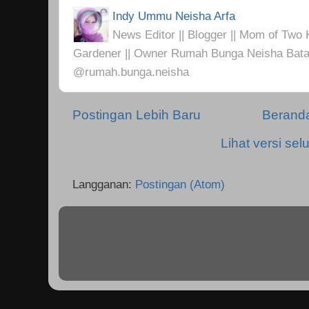
Indy Ummu Neisha Arfa
News Editor || Blogger || Mom of Two K
Gardener || Owner Rumah Bunga Neisha Bata
@rumah.bunga.neisha
Postingan Lebih Baru
Berand
Lihat versi selu
Langganan:
Postingan (Atom)