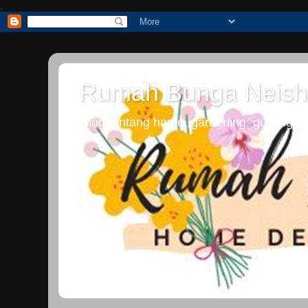
.
Rumah Bunga Neish
Blog tentang home, gardening, guiding dan