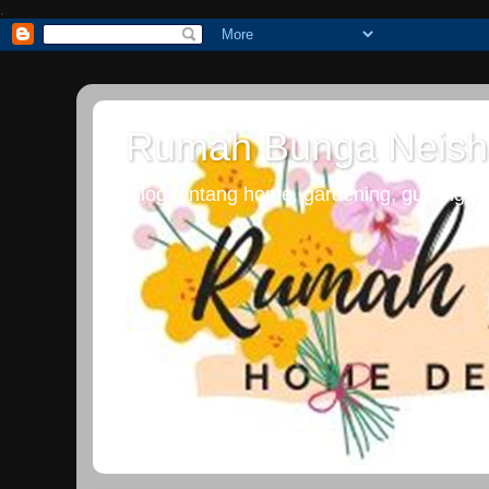
.
Rumah Bunga Neish
Blog tentang home, gardening, guiding dan