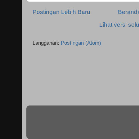
Postingan Lebih Baru
Berand
Lihat versi selu
Langganan:
Postingan (Atom)