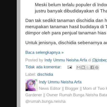
Meski belum terlalu populer di Indon
justru banyak dibudidayakan di Tha
Dan tak sedikit tanaman dischidia dan 
merupakan tanaman hasil budidaya di T
diimpor oleh para penjual tanaman hias d
Untuk jenisnya, dischidia sebenarnya 
Baca selengkapnya »
Posted by
Indy Ummu Neisha Arfa
di
Oktober
Tidak ada komentar:
Label:
dischidia
Indy Ummu Neisha Arfa
News Editor || Blogger || Mom of Two K
Gardener || Owner Rumah Bunga Neisha Bata
@rumah.bunga.neisha