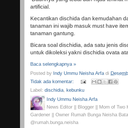
artificial.
Kecantikan dischida dan kemudahan 
tanaman ini wajib masuk must have item
tanaman gantung.
Bicara soal dischidia, ada satu jenis di
untuk dikoleksi yakni dischidia ovata at
Baca selengkapnya »
Posted by
Indy Ummu Neisha Arfa
di
Desembe
Tidak ada komentar:
Label:
dischidia
,
kebunku
Indy Ummu Neisha Arfa
News Editor || Blogger || Mom of Two K
Gardener || Owner Rumah Bunga Neisha Bata
@rumah.bunga.neisha