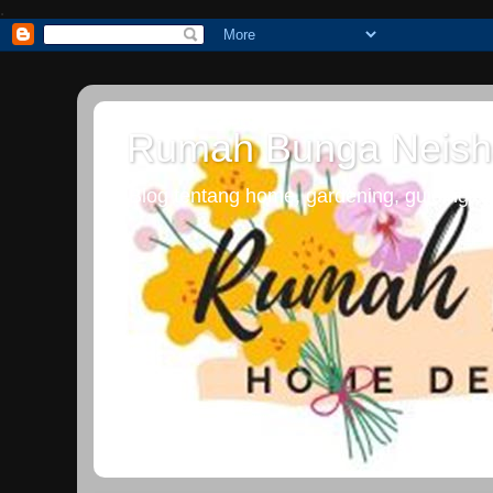
.
Rumah Bunga Neish
Blog tentang home, gardening, guiding dan