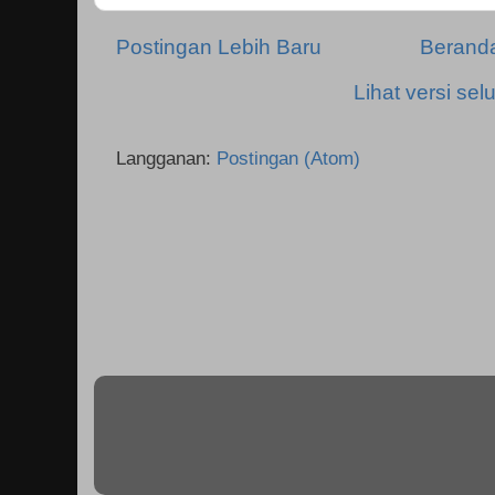
Postingan Lebih Baru
Berand
Lihat versi selu
Langganan:
Postingan (Atom)