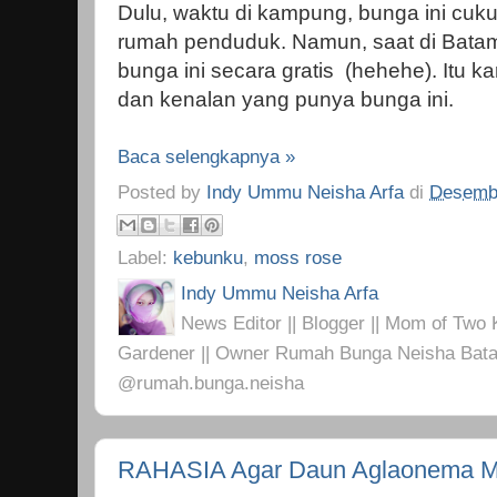
Dulu, waktu di kampung, bunga ini cuku
rumah penduduk. Namun, saat di Bata
bunga ini secara gratis (hehehe). Itu k
dan kenalan yang punya bunga ini.
Baca selengkapnya »
Posted by
Indy Ummu Neisha Arfa
di
Desembe
Label:
kebunku
,
moss rose
Indy Ummu Neisha Arfa
News Editor || Blogger || Mom of Two K
Gardener || Owner Rumah Bunga Neisha Bata
@rumah.bunga.neisha
RAHASIA Agar Daun Aglaonema Me