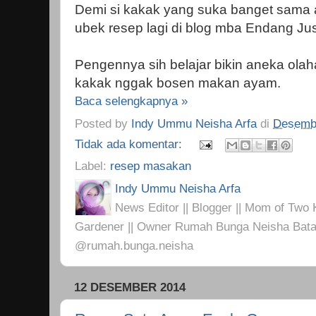
Demi si kakak yang suka banget sama 
ubek resep lagi di blog mba Endang Jus
Pengennya sih belajar bikin aneka olah
kakak nggak bosen makan ayam.
Baca selengkapnya »
Posted by
Indy Ummu Neisha Arfa
di
Desembe
Tidak ada komentar:
Label:
resep masakan
Indy Ummu Neisha Arfa
News Editor || Blogger || Mom of Two K
Gardener || Owner Rumah Bunga Neisha Bata
@rumah.bunga.neisha
12 DESEMBER 2014