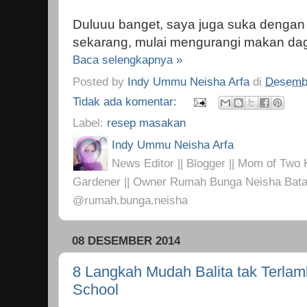
Duluuu banget, saya juga suka dengan
sekarang, mulai mengurangi makan da
Baca selengkapnya »
Posted by
Indy Ummu Neisha Arfa
di
Desembe
Tidak ada komentar:
Label:
resep masakan
Indy Ummu Neisha Arfa
News Editor || Blogger || Mom of Two K
Gardener || Owner Rumah Bunga Neisha Bata
@rumah.bunga.neisha
08 DESEMBER 2014
8 Langkah Mudah Balita tak Terlam
School