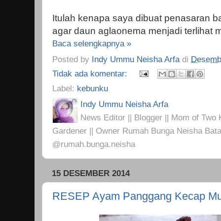
Itulah kenapa saya dibuat penasaran 
agar daun aglaonema menjadi terlihat m
Baca selengkapnya »
Posted by
Indy Ummu Neisha Arfa
di
Desembe
Tidak ada komentar:
Label:
kebunku
Indy Ummu Neisha Arfa
News Editor || Blogger || Mom of Two K
Gardener || Owner Rumah Bunga Neisha Bata
@rumah.bunga.neisha
15 DESEMBER 2014
RESEP Ayam Panggang Kecap M