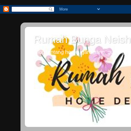
.
Rumah Bunga Neish
Blog tentang home, gardening, guiding dan