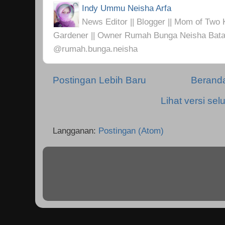
Indy Ummu Neisha Arfa
News Editor || Blogger || Mom of Two K
Gardener || Owner Rumah Bunga Neisha Bata
@rumah.bunga.neisha
Postingan Lebih Baru
Berand
Lihat versi selu
Langganan:
Postingan (Atom)