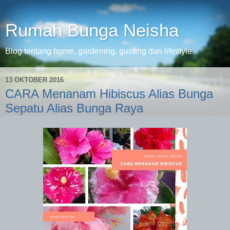
Rumah Bunga Neisha
Blog tentang home, gardening, guiding dan lifestyle
13 OKTOBER 2016
CARA Menanam Hibiscus Alias Bunga
Sepatu Alias Bunga Raya