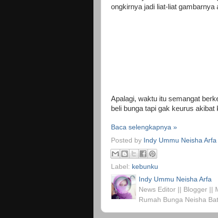
ongkirnya jadi liat-liat gambarnya 
Apalagi, waktu itu semangat ber
beli bunga tapi gak keurus akibat
Baca selengkapnya »
Posted by
Indy Ummu Neisha Arfa
Label:
kebunku
Indy Ummu Neisha Arfa
News Editor || Blogger ||
Rumah Bunga Neisha Bat