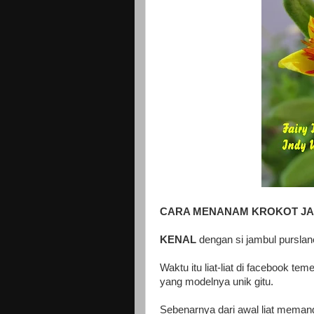
CARA MENANAM
KROKOT JA
KENAL
dengan si jambul purslane 
Waktu itu liat-liat di facebook te
yang modelnya unik gitu.
Sebenarnya dari awal liat meman