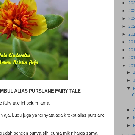
►
20
►
20
►
20
►
20
►
20
►
20
►
20
►
20
▼
20
►
►
▼
MBUL ALIAS
PURSLANE FAIRY TALE
C
fairy tale ini belum lama.
►
men aja. Lucu juga ya ternyata ada krokot alias purslane
►
►
g udah pengen punya sih, cuma mikir harga sama