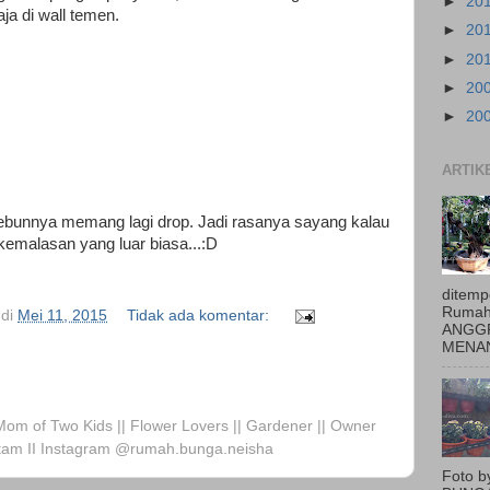
►
20
aja di wall temen.
►
20
►
20
►
20
►
20
ARTIK
kebunnya memang lagi drop. Jadi rasanya sayang kalau
 kemalasan yang luar biasa...:D
ditemp
Rumah
di
Mei 11, 2015
Tidak ada komentar:
ANGGR
MENAN
 Mom of Two Kids || Flower Lovers || Gardener || Owner
am II Instagram @rumah.bunga.neisha
Foto 