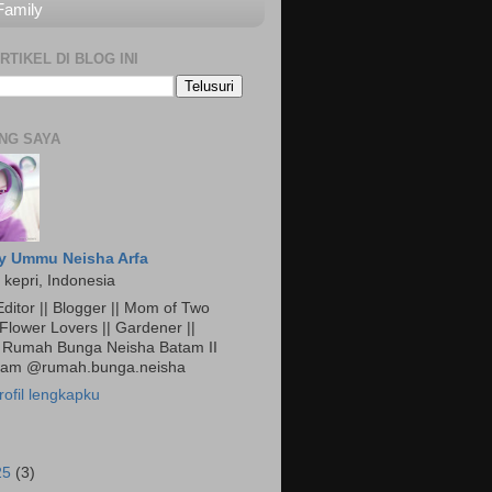
Family
RTIKEL DI BLOG INI
NG SAYA
y Ummu Neisha Arfa
 kepri, Indonesia
ditor || Blogger || Mom of Two
 Flower Lovers || Gardener ||
Rumah Bunga Neisha Batam II
gram @rumah.bunga.neisha
rofil lengkapku
25
(3)