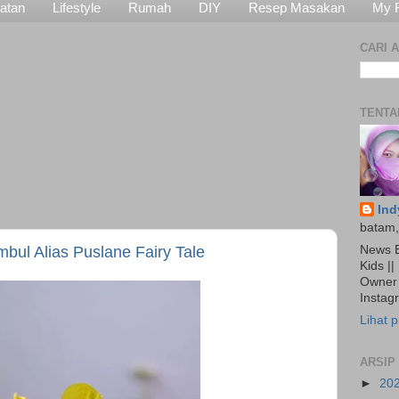
atan
Lifestyle
Rumah
DIY
Resep Masakan
My 
CARI A
TENTA
Ind
batam,
News E
ul Alias Puslane Fairy Tale
Kids ||
Owner 
Insta
Lihat p
ARSIP
►
20