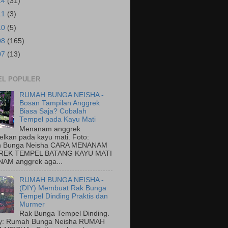
14
(31)
11
(3)
10
(5)
08
(165)
07
(13)
EL POPULER
RUMAH BUNGA NEISHA -
Bosan Tampilan Anggrek
Biasa Saja? Cobalah
Tempel pada Kayu Mati
Menanam anggrek
elkan pada kayu mati. Foto:
 Bunga Neisha CARA MENANAM
EK TEMPEL BATANG KAYU MATI
AM anggrek aga...
RUMAH BUNGA NEISHA -
(DIY) Membuat Rak Bunga
Tempel Dinding Praktis dan
Murmer
Rak Bunga Tempel Dinding.
by: Rumah Bunga Neisha RUMAH