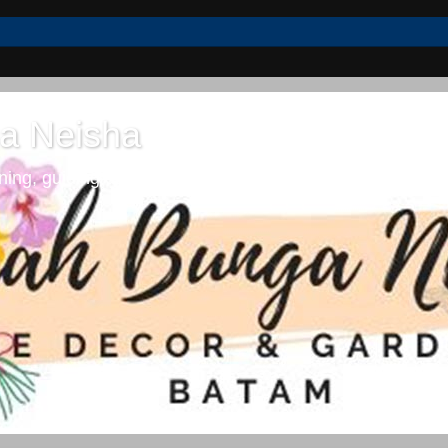
a Neisha
ng, guiding dan lifestyle