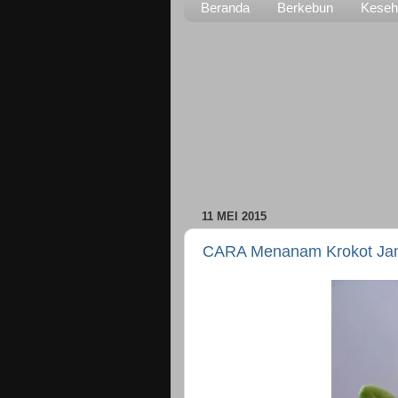
Beranda
Berkebun
Keseh
11 MEI 2015
CARA Menanam Krokot Jamb