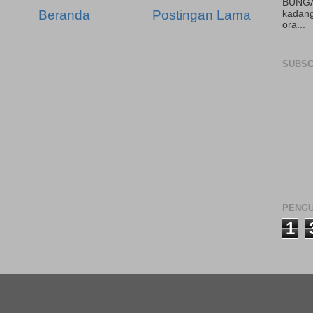
BUNGA
Beranda
Postingan Lama
kadang
ora...
SUBSC
PENGU
1