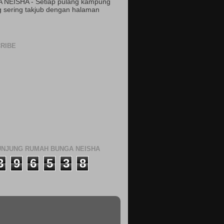
 NEISHA - Setiap pulang kampung
 sering takjub dengan halaman
RIBE
NJUNG RUMAH BUNGA NEISHA
3
9
6
5
3
8