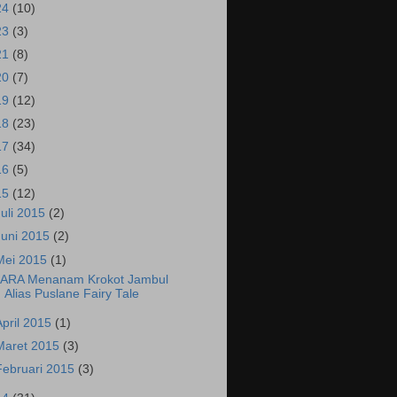
24
(10)
23
(3)
21
(8)
20
(7)
19
(12)
18
(23)
17
(34)
16
(5)
15
(12)
Juli 2015
(2)
Juni 2015
(2)
Mei 2015
(1)
ARA Menanam Krokot Jambul
Alias Puslane Fairy Tale
April 2015
(1)
Maret 2015
(3)
Februari 2015
(3)