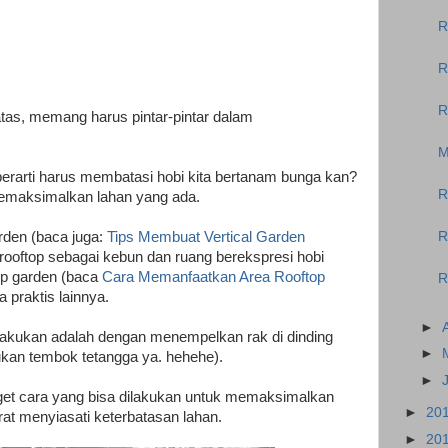
R
R
R
atas, memang harus pintar-pintar dalam
M
erarti harus membatasi hobi kita bertanam bunga kan?
R
emaksimalkan lahan yang ada.
rden (baca juga:
Tips Membuat Vertical Garden
R
rooftop sebagai kebun dan ruang berekspresi hobi
p garden (baca
Cara Memanfaatkan Area Rooftop
R
a praktis lainnya.
►
ilakukan adalah dengan menempelkan rak di dinding
►
ukan tembok tetangga ya. hehehe).
►
nget cara yang bisa dilakukan untuk memaksimalkan
►
20
rat menyiasati keterbatasan lahan.
►
20