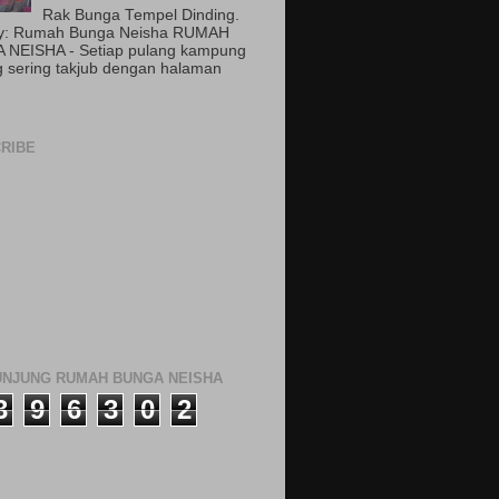
Rak Bunga Tempel Dinding.
by: Rumah Bunga Neisha RUMAH
 NEISHA - Setiap pulang kampung
 sering takjub dengan halaman
RIBE
NJUNG RUMAH BUNGA NEISHA
3
9
6
3
0
2