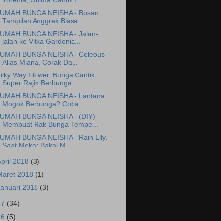
Torenia, Gulma Cantik P...
UMAH BUNGA NEISHA - Bosan
Tampilan Anggrek Biasa ...
UMAH BUNGA NEISHA - Jalan-
jalan ke Vitka Gardenia...
UMAH BUNGA NEISHA - Celeous
Alias Miana, Corak Da...
ilky Way Flower, Bunga Cantik
Super Rajin Berbunga
UMAH BUNGA NEISHA - Lantana
Mogok Berbunga? Coba ...
UMAH BUNGA NEISHA - (DIY)
Membuat Rak Bunga Tempe...
UMAH BUNGA NEISHA - Rain Lily,
Saat Mekar Bakal M...
April 2018
(3)
Maret 2018
(1)
Januari 2018
(3)
17
(34)
16
(5)