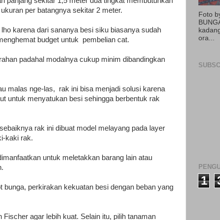
 panjang sekitar 1,5 meter dua tingkat membutuhkan
 ukuran per batangnya sekitar 2 meter.
Foto 
BUNGA
at lho karena dari sananya besi siku biasanya sudah
kadang
ora...
sa menghemat budget untuk pembelian cat.
t murahan padahal modalnya cukup minim dibandingkan
SUBSC
u malas nge-las, rak ini bisa menjadi solusi karena
t untuk menyatukan besi sehingga berbentuk rak
ebaiknya rak ini dibuat model melayang pada layer
-kaki rak.
dimanfaatkan untuk meletakkan barang lain atau
PENGU
.
1
pot bunga, perkirakan kekuatan besi dengan beban yang
scher agar lebih kuat. Selain itu, pilih tanaman