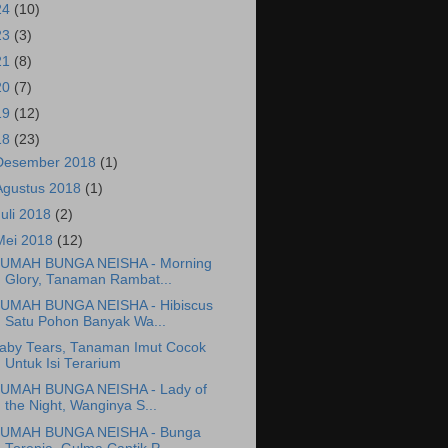
24
(10)
23
(3)
21
(8)
20
(7)
19
(12)
18
(23)
Desember 2018
(1)
Agustus 2018
(1)
Juli 2018
(2)
Mei 2018
(12)
UMAH BUNGA NEISHA - Morning
Glory, Tanaman Rambat...
UMAH BUNGA NEISHA - Hibiscus
Satu Pohon Banyak Wa...
aby Tears, Tanaman Imut Cocok
Untuk Isi Terarium
UMAH BUNGA NEISHA - Lady of
the Night, Wanginya S...
UMAH BUNGA NEISHA - Bunga