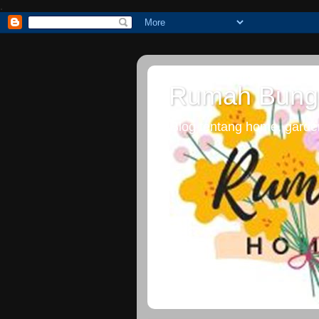
.
Rumah Bung
Blog tentang home, gardeni