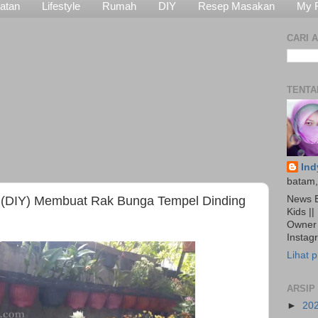
atan
Lifestyle
Rumah
DIY
Resep Masakan
My 
CARI A
TENTA
Ind
batam,
News E
DIY) Membuat Rak Bunga Tempel Dinding
Kids ||
Owner 
Insta
Lihat p
ARSIP
►
20