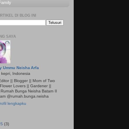
Family
RTIKEL DI BLOG INI
NG SAYA
y Ummu Neisha Arfa
 kepri, Indonesia
ditor || Blogger || Mom of Two
 Flower Lovers || Gardener ||
Rumah Bunga Neisha Batam II
gram @rumah.bunga.neisha
rofil lengkapku
25
(3)