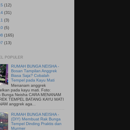
15
(12)
14
(31)
11
(3)
10
(5)
08
(165)
07
(13)
EL POPULER
RUMAH BUNGA NEISHA -
Bosan Tampilan Anggrek
Biasa Saja? Cobalah
Tempel pada Kayu Mati
Menanam anggrek
elkan pada kayu mati. Foto:
 Bunga Neisha CARA MENANAM
EK TEMPEL BATANG KAYU MATI
AM anggrek aga...
RUMAH BUNGA NEISHA -
(DIY) Membuat Rak Bunga
Tempel Dinding Praktis dan
Murmer