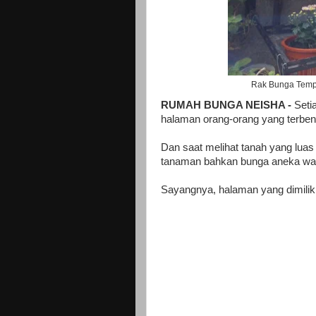
Rak Bunga Tempe
RUMAH BUNGA NEISHA -
Seti
halaman orang-orang yang terbent
Dan saat melihat tanah yang lua
tanaman bahkan bunga aneka wa
Sayangnya, halaman yang dimilik