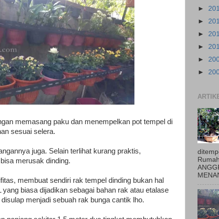
►
20
►
20
►
20
►
20
►
20
►
20
ARTIK
engan memasang paku dan menempelkan pot tempel di
an sesuai selera.
angannya juga. Selain terlihat kurang praktis,
ditemp
Rumah
isa merusak dinding.
ANGGR
MENAN
fitas, membuat sendiri rak tempel dinding bukan hal
L yang biasa dijadikan sebagai bahan rak atau etalase
disulap menjadi sebuah rak bunga cantik lho.