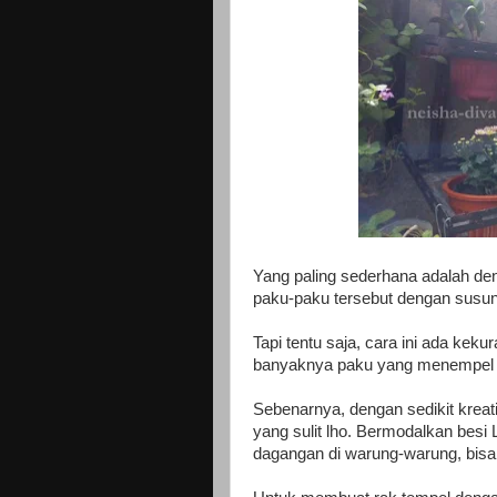
Yang paling sederhana adalah d
paku-paku tersebut dengan susun
Tapi tentu saja, cara ini ada kekur
banyaknya paku yang menempel b
Sebenarnya, dengan sedikit kreati
yang sulit lho. Bermodalkan besi 
dagangan di warung-warung, bisa 