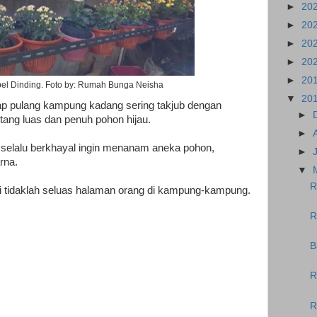
►
20
►
20
►
20
►
20
►
20
l Dinding. Foto by: Rumah Bunga Neisha
▼
20
ap pulang kampung kadang sering takjub dengan
►
ang luas dan penuh pohon hijau.
►
s selalu berkhayal ingin menanam aneka pohon,
►
rna.
▼
R
i tidaklah seluas halaman orang di kampung-kampung.
R
B
R
R