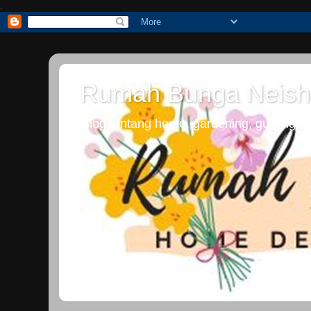
.
Rumah Bunga Neish
Blog tentang home, gardening, guiding dan