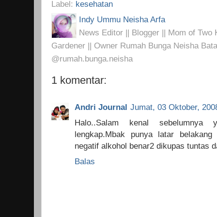
Label:
kesehatan
Indy Ummu Neisha Arfa
News Editor || Blogger || Mom of Two K
Gardener || Owner Rumah Bunga Neisha Bata
@rumah.bunga.neisha
1 komentar:
Andri Journal
Jumat, 03 Oktober, 200
Halo..Salam kenal sebelumnya ya
lengkap.Mbak punya latar belakang
negatif alkohol benar2 dikupas tuntas d
Balas