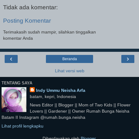
Tidak ada komentar:
Posting Komentar
Terimakasih sudah mampir, silahkan tinggalkan
komentar Anda
‹
›
Beranda
Lihat versi web
TENTANG SAYA
Indy Ummu Neisha Arfa
batam, kepri, Indonesia
News Editor || Blogger || Mom of Two Kids || Flower
Lovers || Gardener || Owner Rumah Bunga Neisha
Batam II Instagram @rumah.bunga.neisha
Lihat profil lengkapku
Diberdayakan oleh
Blogger
.