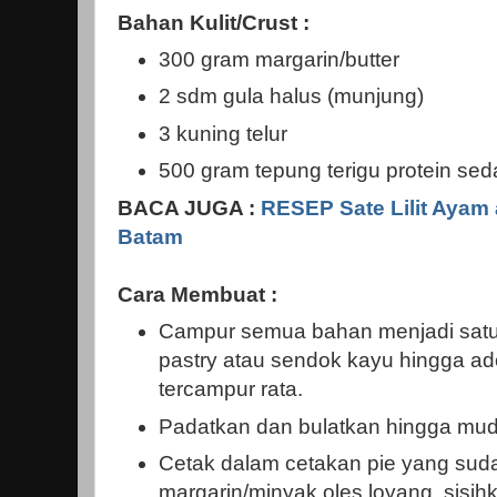
Bahan Kulit/Crust :
300 gram margarin/butter
2 sdm gula halus (munjung)
3 kuning telur
500 gram tepung terigu protein seda
BACA JUGA :
RESEP Sate Lilit Ayam
Batam
Cara Membuat :
Campur semua bahan menjadi sat
pastry atau sendok kayu hingga ado
tercampur rata.
Padatkan dan bulatkan hingga mud
Cetak dalam cetakan pie yang suda
margarin/minyak oles loyang, sisih