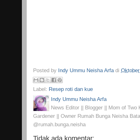
Posted by
Indy Ummu Neisha Arfa
di
Oktober
Label:
Resep roti dan kue
Indy Ummu Neisha Arfa
News Editor || Blogger || Mom of Two K
Gardener || Owner Rumah Bunga Neisha Bata
@rumah.bunga.neisha
Tidak ada komentar: