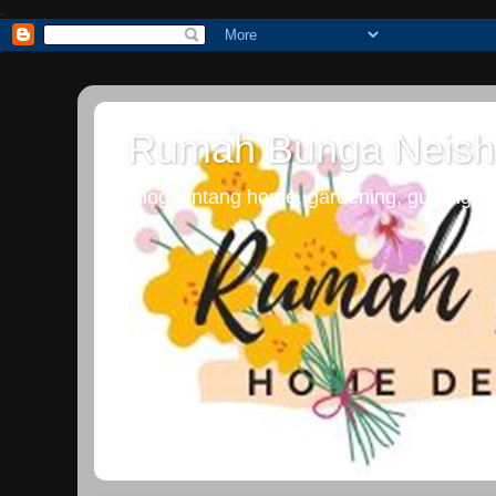
.
Rumah Bunga Neish
Blog tentang home, gardening, guiding dan