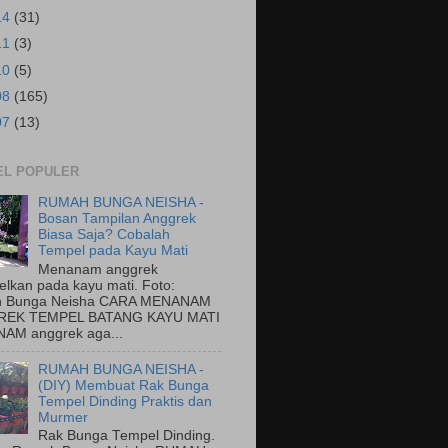
14
(31)
11
(3)
10
(5)
08
(165)
07
(13)
EL POPULER
RUMAH BUNGA NEISHA -
Bosan Tampilan Anggrek
Biasa Saja? Cobalah
Tempel pada Kayu Mati
Menanam anggrek
elkan pada kayu mati. Foto:
 Bunga Neisha CARA MENANAM
EK TEMPEL BATANG KAYU MATI
AM anggrek aga...
RUMAH BUNGA NEISHA -
(DIY) Membuat Rak Bunga
Tempel Dinding Praktis dan
Murmer
Rak Bunga Tempel Dinding.