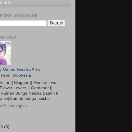
Family
RTIKEL DI BLOG INI
NG SAYA
y Ummu Neisha Arfa
 kepri, Indonesia
ditor || Blogger || Mom of Two
 Flower Lovers || Gardener ||
Rumah Bunga Neisha Batam II
gram @rumah.bunga.neisha
rofil lengkapku
25
(3)