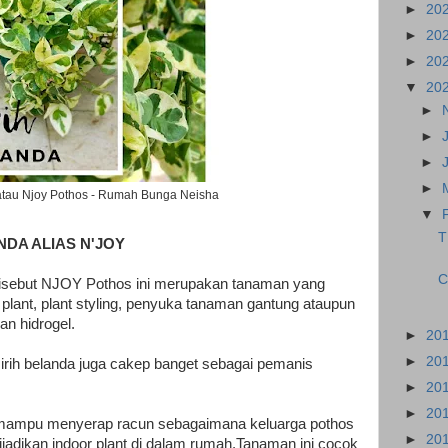
►
20
►
20
►
20
▼
20
►
►
►
►
 atau Njoy Pothos - Rumah Bunga Neisha
▼
T
DA ALIAS N'JOY
C
disebut NJOY Pothos ini merupakan tanaman yang
 plant, plant styling, penyuka tanaman gantung ataupun
an hidrogel.
►
20
►
20
rih belanda juga cakep banget sebagai pemanis
►
20
►
20
t mampu menyerap racun sebagaimana keluarga pothos
►
20
jadikan indoor plant di dalam rumah.
Tanaman ini cocok