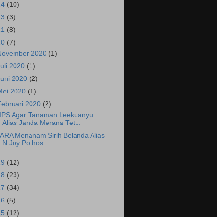
24
(10)
23
(3)
21
(8)
20
(7)
November 2020
(1)
Juli 2020
(1)
Juni 2020
(2)
Mei 2020
(1)
Februari 2020
(2)
IPS Agar Tanaman Leekuanyu
Alias Janda Merana Tet...
ARA Menanam Sirih Belanda Alias
N Joy Pothos
19
(12)
18
(23)
17
(34)
16
(5)
15
(12)