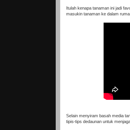
Itulah kenapa tanaman ini jadi fa
masukin tanaman ke dalam ruma
Selain menyiram basah media tan
tipis-tips dedaunan untuk menja