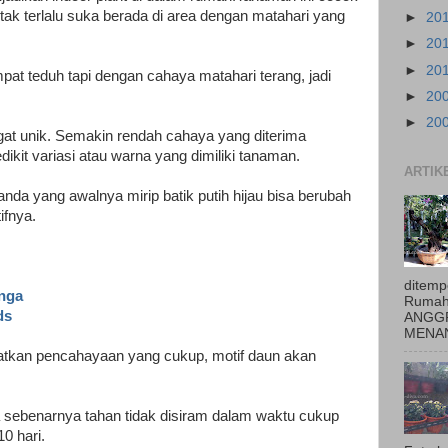
tak terlalu suka berada di area dengan matahari yang
►
20
►
20
►
20
pat teduh tapi dengan cahaya matahari terang, jadi
►
20
►
20
at unik. Semakin rendah cahaya yang diterima
it variasi atau warna yang dimiliki tanaman.
ARTIK
anda yang awalnya mirip batik putih hijau bisa berubah
ifnya.
ditemp
unga
Rumah
ds
ANGGR
MENAN
tkan pencahayaan yang cukup, motif daun akan
da sebenarnya tahan tidak disiram dalam waktu cukup
0 hari.