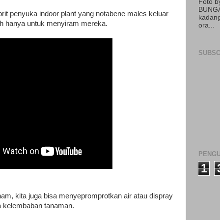
Foto 
BUNGA
vorit penyuka indoor plant yang notabene males keluar
kadang
h hanya untuk menyiram mereka.
ora...
SUBSC
PENGU
1
am, kita juga bisa menyepromprotkan air atau dispray
ga kelembaban tanaman.