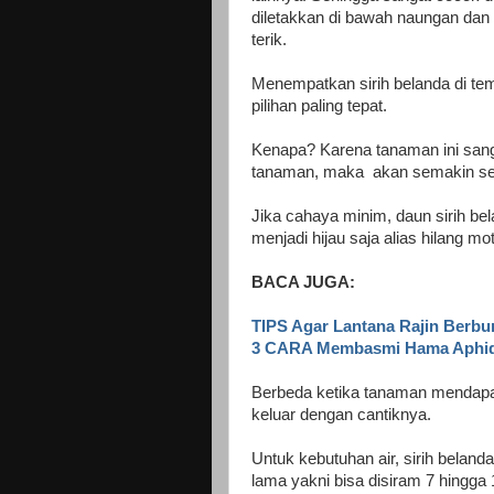
diletakkan di bawah naungan dan 
terik.
Menempatkan sirih belanda di tem
pilihan paling tepat.
Kenapa? Karena tanaman ini sang
tanaman, maka akan semakin sedik
Jika cahaya minim, daun sirih bel
menjadi hijau saja alias hilang mot
BACA JUGA:
TIPS Agar Lantana Rajin Berb
3 CARA Membasmi Hama Aphi
Berbeda ketika tanaman mendapa
keluar dengan cantiknya.
Untuk kebutuhan air, sirih belan
lama yakni bisa disiram 7 hingga 1