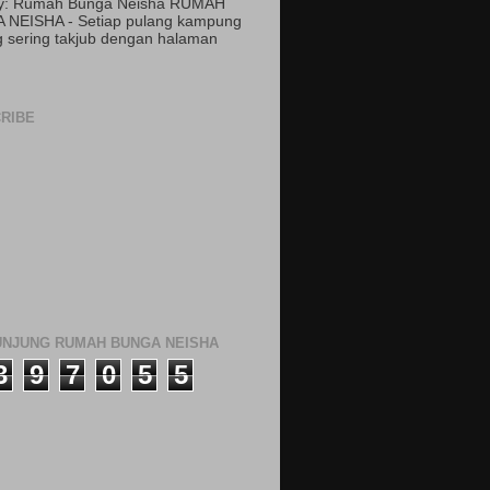
by: Rumah Bunga Neisha RUMAH
 NEISHA - Setiap pulang kampung
 sering takjub dengan halaman
RIBE
NJUNG RUMAH BUNGA NEISHA
3
9
7
0
5
5