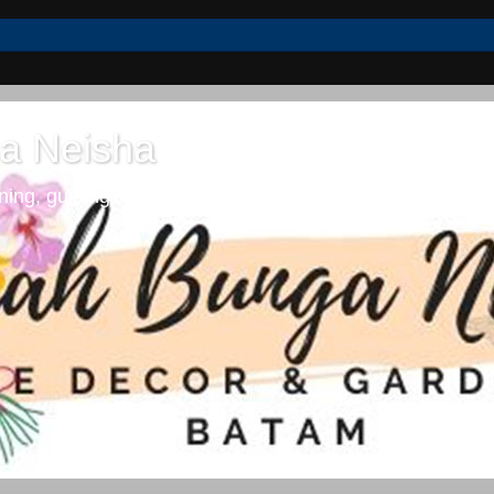
a Neisha
ng, guiding dan lifestyle