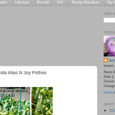
atan
Lifestyle
Rumah
DIY
Resep Masakan
My 
CARI A
TENTA
Ind
batam,
News E
da Alias N Joy Pothos
Kids ||
Owner 
Insta
Lihat p
ARSIP
►
20