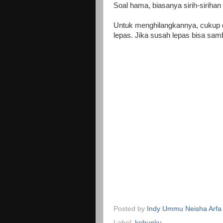
Soal hama, biasanya sirih-sirihan 
Untuk menghilangkannya, cukup di
lepas. Jika susah lepas bisa samb
Posted by
Indy Ummu Neisha Arfa
Label:
kebunku