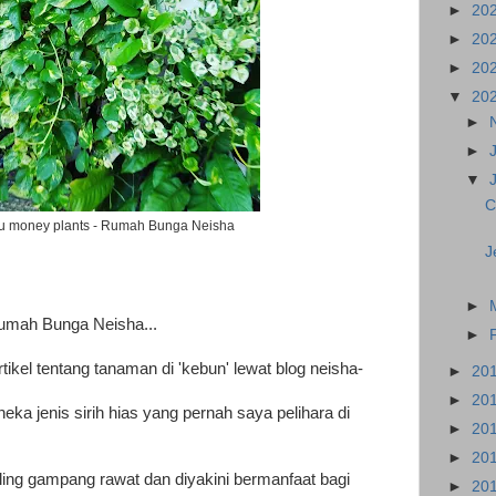
►
20
►
20
►
20
▼
20
►
►
▼
C
tau money plants - Rumah Bunga Neisha
J
►
umah Bunga Neisha...
►
ikel tentang tanaman di 'kebun' lewat blog neisha-
►
20
►
20
aneka jenis sirih hias yang pernah saya pelihara di
►
20
►
20
aling gampang rawat dan diyakini bermanfaat bagi
►
20