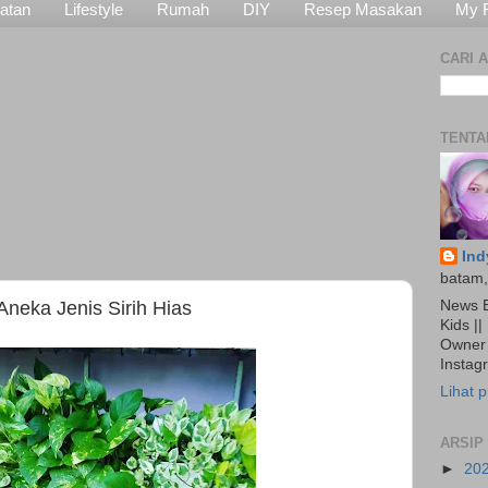
atan
Lifestyle
Rumah
DIY
Resep Masakan
My 
CARI A
TENTA
Ind
batam,
News E
neka Jenis Sirih Hias
Kids ||
Owner 
Insta
Lihat p
ARSIP
►
20