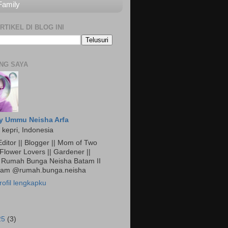
Family
RTIKEL DI BLOG INI
NG SAYA
y Ummu Neisha Arfa
 kepri, Indonesia
ditor || Blogger || Mom of Two
 Flower Lovers || Gardener ||
Rumah Bunga Neisha Batam II
gram @rumah.bunga.neisha
rofil lengkapku
25
(3)