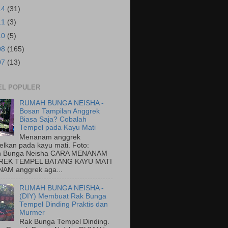
14
(31)
11
(3)
10
(5)
08
(165)
07
(13)
EL POPULER
RUMAH BUNGA NEISHA -
Bosan Tampilan Anggrek
Biasa Saja? Cobalah
Tempel pada Kayu Mati
Menanam anggrek
elkan pada kayu mati. Foto:
 Bunga Neisha CARA MENANAM
EK TEMPEL BATANG KAYU MATI
AM anggrek aga...
RUMAH BUNGA NEISHA -
(DIY) Membuat Rak Bunga
Tempel Dinding Praktis dan
Murmer
Rak Bunga Tempel Dinding.