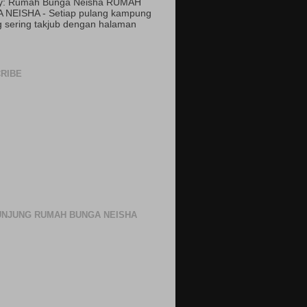
by: Rumah Bunga Neisha RUMAH
 NEISHA - Setiap pulang kampung
 sering takjub dengan halaman
RIBE
NJUNG RUMAH BUNGA NEISHA