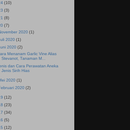
24
(10)
23
(3)
21
(8)
20
(7)
November 2020
(1)
Juli 2020
(1)
Juni 2020
(2)
ara Menanam Garlic Vine Alias
Stevanot, Tanaman M...
enis dan Cara Perawatan Aneka
Jenis Sirih Hias
Mei 2020
(1)
Februari 2020
(2)
19
(12)
18
(23)
17
(34)
16
(5)
15
(12)