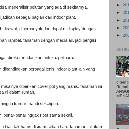
►
20
m bisa meneralisir polutan yang ada di sekitarnya.
►
20
ijadikan sebagai bagian dari indoor plant.
►
20
►
20
h dirawat, diperbanyak dan dapat di display dengan
►
20
man rambat, tanaman dengan media air, jadi pengisi
ARTIK
ngat direkomendasikan untuk dipelihara.
 dibandingkan berbagai jenis indoor plant lain yang
ditemp
, misalnya diberikan cover pot yang manis, tanaman ini
Rumah
ANGGR
rea di dalam rumah.
MENAN
 hingga kamar mandi sekalipun.
ni benar-benar nggak ribet sama sekali.
ih hias tak harus disiram setiap hari. Tanaman ini akan