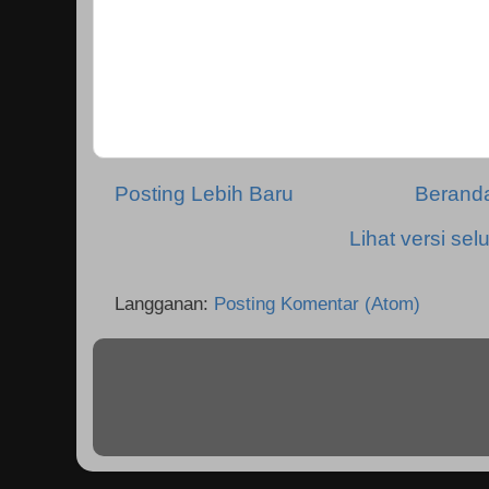
Posting Lebih Baru
Berand
Lihat versi selu
Langganan:
Posting Komentar (Atom)