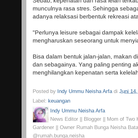
Sebab, kepenatan dan rasa lelah terka
munculnya rasa stres. Sehingga sebaga
adanya relaksasi berbentuk rekreasi ata
"Perlunya leisure sebagai dampak kelel
mengharuskan seseorang untuk menyia
Bisa dalam bentuk jalan-jalan, makan di 
dan sebagainya. Yang paling penting akt
menghilangkan kepenatan serta kelelahan
Posted by
Indy Ummu Neisha Arfa
di
Juni 14
Label:
keuangan
Indy Ummu Neisha Arfa
News Editor || Blogger || Mom of Two K
Gardener || Owner Rumah Bunga Neisha Bata
@rumah.bunga.neisha