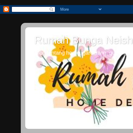
.
Rumah Bunga Neish
Blog tentang home, gardening, guiding dan