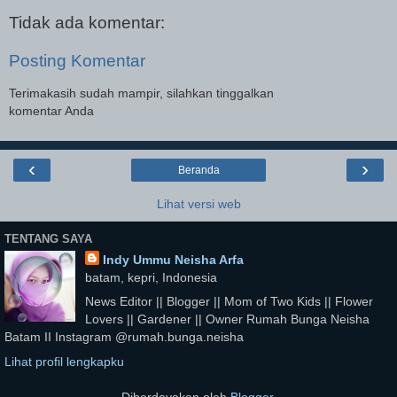
Tidak ada komentar:
Posting Komentar
Terimakasih sudah mampir, silahkan tinggalkan
komentar Anda
‹
›
Beranda
Lihat versi web
TENTANG SAYA
Indy Ummu Neisha Arfa
batam, kepri, Indonesia
News Editor || Blogger || Mom of Two Kids || Flower
Lovers || Gardener || Owner Rumah Bunga Neisha
Batam II Instagram @rumah.bunga.neisha
Lihat profil lengkapku
Diberdayakan oleh
Blogger
.