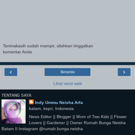
Terimakasih sudah mampir, silahkan tinggalkan
komentar Anda
‹
›
Beranda
Lihat versi web
TENTANG SAYA
Indy Ummu Neisha Arfa
batam, kepri, Indonesia
News Editor || Blogger || Mom of Two Kids || Flower
Lovers || Gardener || Owner Rumah Bunga Neisha
Batam II Instagram @rumah.bunga.neisha