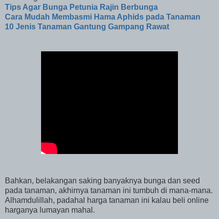
Tips Agar Bunga Petunia Rajin Berbunga
Cara Mudah Membasmi Hama Aphids pada Tanaman
10 Jenis Tanaman Gantung Gampang Rawat
Bahkan, belakangan saking banyaknya bunga dan seed
pada tanaman, akhirnya tanaman ini tumbuh di mana-mana.
Alhamdulillah, padahal harga tanaman ini kalau beli online
harganya lumayan mahal.